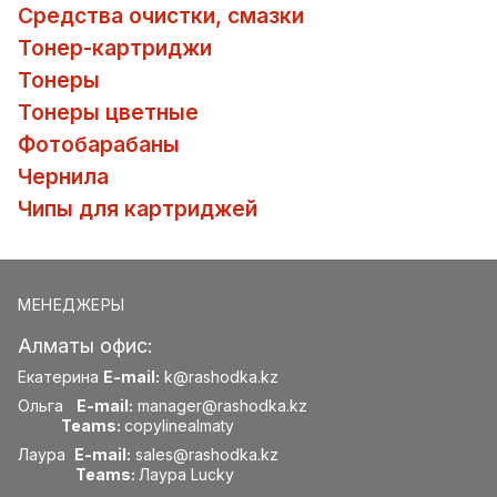
Средства очистки, смазки
Тонер-картриджи
Тонеры
Тонеры цветные
Фотобарабаны
Чернила
Чипы для картриджей
МЕНЕДЖЕРЫ
Алматы офис:
Екатерина
E-mail:
k@rashodka.kz
Ольга
E-mail:
manager@rashodka.kz
Teams:
copylinealmaty
Лаура
E-mail:
sales@rashodka.kz
Teams:
Лаура Lucky