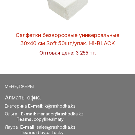
Салфетки безворсовые универсальные
30x40 см Soft 50шт/упак. Hi-BLACK
Оптовая цена:
3 255 тг.
МЕНЕДЖЕРЫ
Алматы офис:
Екатерина
E-mail:
k@rashodka.kz
Ольга
E-mail:
manager@rashodka.kz
Teams:
copylinealmaty
Лаура
E-mail:
sales@rashodka.kz
Teams:
Лаура Lucky