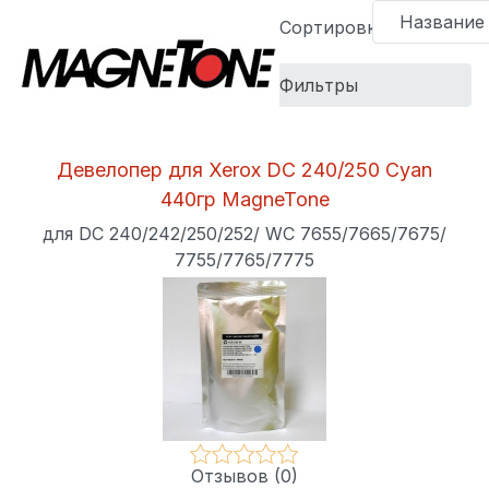
Сортировка:
Фильтры
Категория:
Девелопер для Xerox DC 240/250 Cyan
440гр MagneTone
Оптовая
для DC 240/242/250/252/ WC 7655/7665/7675/
цена
7755/7765/7775
(тг.):
Отзывов (0)