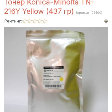
Тонер Konica-Minolta TN-
216Y Yellow (437 гр)
(Артикул:
103590
)
Рейтинг: