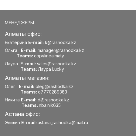
МЕНЕДЖЕРЫ
Алматы офис:
Екатерина
E-mail:
k@rashodka.kz
Ольга
E-mail:
manager@rashodka.kz
Teams:
copylinealmaty
Лаура
E-mail:
sales@rashodka.kz
Teams:
Лаура Lucky
Алматы магазин:
Олег
E-mail:
oleg@rashodka.kz
Teams:
o7770289383
Никита
E-mail:
d@rashodka.kz
Teams:
nba.nik635
Астана офис:
Эвилин
E-mail:
astana_rashodka@mail.ru