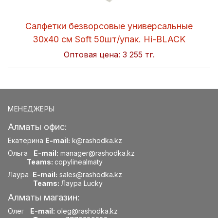
Салфетки безворсовые универсальные
30x40 см Soft 50шт/упак. Hi-BLACK
Оптовая цена:
3 255 тг.
МЕНЕДЖЕРЫ
Алматы офис:
Екатерина
E-mail:
k@rashodka.kz
Ольга
E-mail:
manager@rashodka.kz
Teams:
copylinealmaty
Лаура
E-mail:
sales@rashodka.kz
Teams:
Лаура Lucky
Алматы магазин:
Олег
E-mail:
oleg@rashodka.kz