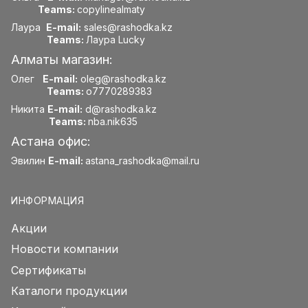
Teams:
copylinealmaty
Лаура
E-mail:
sales@rashodka.kz
Teams:
Лаура Lucky
Алматы магазин:
Олег
E-mail:
oleg@rashodka.kz
Teams:
o7770289383
Никита
E-mail:
d@rashodka.kz
Teams:
nba.nik635
Астана офис:
Эвилин
E-mail:
astana_rashodka@mail.ru
ИНФОРМАЦИЯ
Акции
Новости компании
Сертификаты
Каталоги продукции