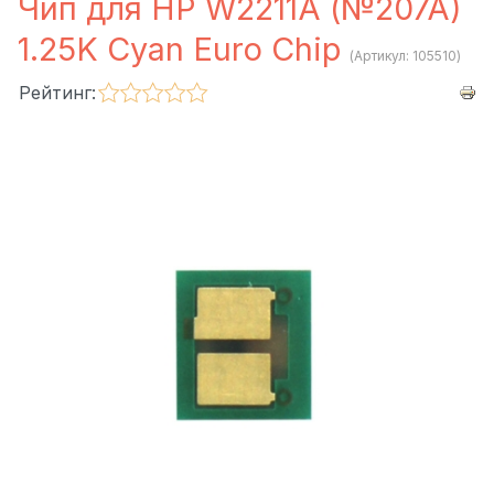
Чип для HP W2211A (№207A)
1.25K Cyan Euro Chip
(Артикул:
105510
)
Рейтинг: