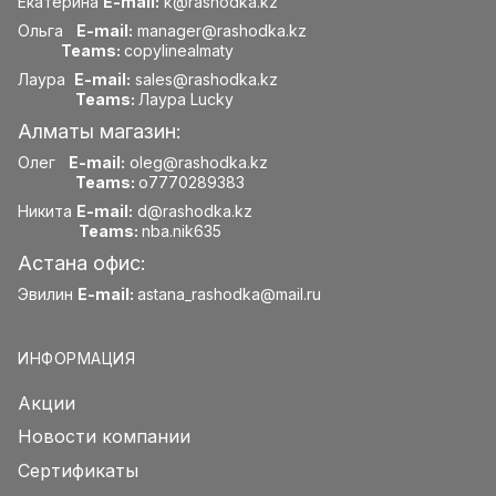
Екатерина
E-mail:
k@rashodka.kz
Ольга
E-mail:
manager@rashodka.kz
Teams:
copylinealmaty
Лаура
E-mail:
sales@rashodka.kz
Teams:
Лаура Lucky
Алматы магазин:
Олег
E-mail:
oleg@rashodka.kz
Teams:
o7770289383
Никита
E-mail:
d@rashodka.kz
Teams:
nba.nik635
Астана офис:
Эвилин
E-mail:
astana_rashodka@mail.ru
ИНФОРМАЦИЯ
Акции
Новости компании
Сертификаты