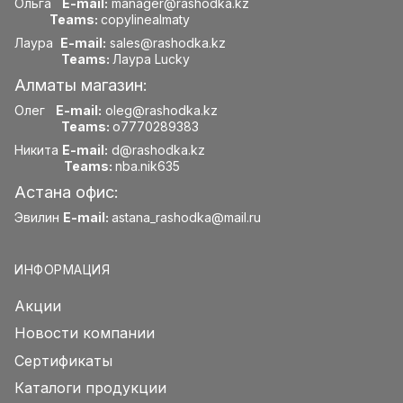
Ольга
E-mail:
manager@rashodka.kz
Teams:
copylinealmaty
Лаура
E-mail:
sales@rashodka.kz
Teams:
Лаура Lucky
Алматы магазин:
Олег
E-mail:
oleg@rashodka.kz
Teams:
o7770289383
Никита
E-mail:
d@rashodka.kz
Teams:
nba.nik635
Астана офис:
Эвилин
E-mail:
astana_rashodka@mail.ru
ИНФОРМАЦИЯ
Акции
Новости компании
Сертификаты
Каталоги продукции