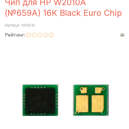
Чип для HP W2010A
(№659A) 16K Black Euro Chip
(Артикул:
105804
)
Рейтинг: