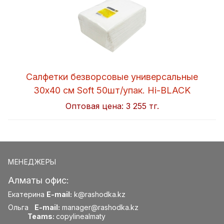
Салфетки безворсовые универсальные
30x40 см Soft 50шт/упак. Hi-BLACK
Оптовая цена:
3 255 тг.
МЕНЕДЖЕРЫ
Алматы офис:
Екатерина
E-mail:
k@rashodka.kz
Ольга
E-mail:
manager@rashodka.kz
Teams:
copylinealmaty