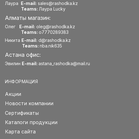
Лаура
E-mail:
sales@rashodka.kz
Teams:
Лаура Lucky
Алматы магазин:
Олег
E-mail:
oleg@rashodka.kz
Teams:
o7770289383
Никита
E-mail:
d@rashodka.kz
Teams:
nba.nik635
Астана офис:
Эвилин
E-mail:
astana_rashodka@mail.ru
ИНФОРМАЦИЯ
Акции
Новости компании
Сертификаты
Каталоги продукции
Карта сайта