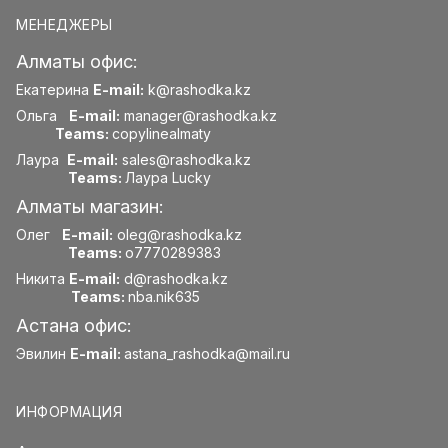
МЕНЕДЖЕРЫ
Алматы офис:
Екатерина
E-mail:
k@rashodka.kz
Ольга
E-mail:
manager@rashodka.kz
Teams:
copylinealmaty
Лаура
E-mail:
sales@rashodka.kz
Teams:
Лаура Lucky
Алматы магазин:
Олег
E-mail:
oleg@rashodka.kz
Teams:
o7770289383
Никита
E-mail:
d@rashodka.kz
Teams:
nba.nik635
Астана офис:
Эвилин
E-mail:
astana_rashodka@mail.ru
ИНФОРМАЦИЯ