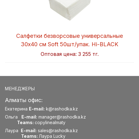
Салфетки безворсовые универсальные
30x40 см Soft 50шт/упак. Hi-BLACK
Оптовая цена:
3 255 тг.
МЕНЕДЖЕРЫ
Алматы офис:
Екатерина
E-mail:
k@rashodka.kz
Ольга
E-mail:
manager@rashodka.kz
Teams:
copylinealmaty
Лаура
E-mail:
sales@rashodka.kz
Teams:
Лаура Lucky