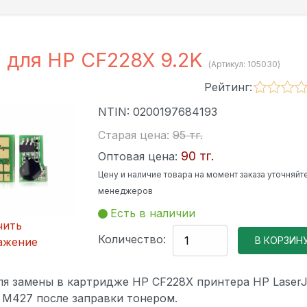
 для HP CF228X 9.2K
(Артикул:
105030
)
Рейтинг:
NTIN:
0200197684193
Старая цена:
95 тг.
90 тг.
Оптовая цена:
Цену и наличие товара на момент заказа уточняйте
менеджеров
Есть в наличии
чить
Количество:
ажение
ля замены в картридже HP CF228X принтера HP LaserJ
 M427 после заправки тонером.