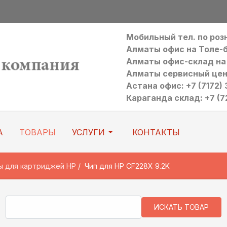
Мобильный тел. по ро
Алматы офис на Толе-би:
Алматы офис-склад на Р
Алматы сервисный цен
Астана офис: +7 (7172) 3
Караганда склад: +7 (7
А
ТОВАРЫ
УСЛУГИ
КОНТАКТЫ
ы для картриджей HP
Чип для HP CF228X 9.2K