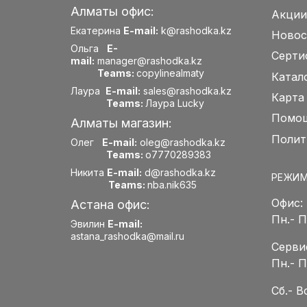
Алматы офис:
Акции
Екатерина
E-mail:
k@rashodka.kz
Новос
Ольга
E-
Серти
mail:
manager@rashodka.kz
Teams:
copylinealmaty
Катал
Лаура
E-mail:
sales@rashodka.kz
Карта
Teams:
Лаура Lucky
Помощ
Алматы магазин:
Полит
Олег
E-mail:
oleg@rashodka.kz
Teams:
o7770289383
Никита
E-mail:
d@rashodka.kz
РЕЖИМ
Teams:
nba.nik635
Офис:
Астана офис:
Пн.- 
Эвилин
E-mail:
astana_rashodka@mail.ru
Серви
Пн.- 
Сб.- 