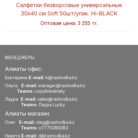
Салфетки безворсовые универсальные
30x40 см Soft 50шт/упак. Hi-BLACK
Оптовая цена:
3 255 тг.
МЕНЕДЖЕРЫ
Алматы офис:
Екатерина
E-mail:
k@rashodka.kz
Ольга
E-mail:
manager@rashodka.kz
Teams:
copylinealmaty
Лаура
E-mail:
sales@rashodka.kz
Teams:
Лаура Lucky
Алматы магазин:
Олег
E-mail:
oleg@rashodka.kz
Teams:
o7770289383
Никита
E-mail:
d@rashodka.kz