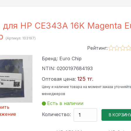
 для HP CE343A 16K Magenta E
ip
(Артикул:
103197
)
Рейтинг:
Бренд:
Euro Chip
NTIN:
0200197684193
125 тг.
Оптовая цена:
Цену и наличие товара на момент заказа уточняйте
менеджеров
Есть в наличии
чить
ажение
Количество: