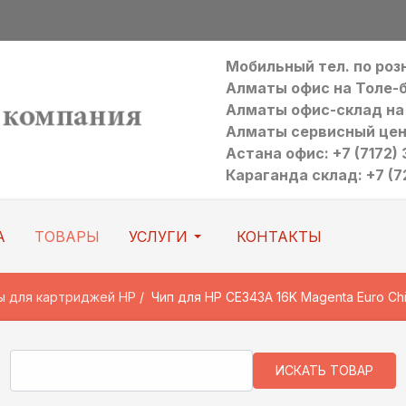
Мобильный тел. по ро
Алматы офис на Толе-би:
Алматы офис-склад на Р
Алматы сервисный цен
Астана офис: +7 (7172) 3
Караганда склад: +7 (7
А
ТОВАРЫ
УСЛУГИ
КОНТАКТЫ
ы для картриджей HP
Чип для HP CE343A 16K Magenta Euro Ch