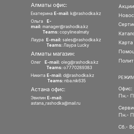
Алматы офис:
Акции
Екатерина
E-mail:
k@rashodka.kz
Новос
Ольга
E-
Серти
mail:
manager@rashodka.kz
Teams:
copylinealmaty
Катал
Лаура
E-mail:
sales@rashodka.kz
Карта
Teams:
Лаура Lucky
Помощ
Алматы магазин:
Полит
Олег
E-mail:
oleg@rashodka.kz
Teams:
o7770289383
Никита
E-mail:
d@rashodka.kz
РЕЖИМ
Teams:
nba.nik635
Офис:
Астана офис:
Пн.- 
Эвилин
E-mail:
astana_rashodka@mail.ru
Серви
Пн.- 
Сб.- 