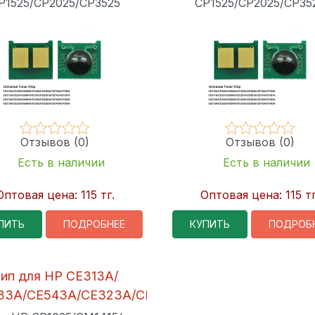
P1525/CP2025/CP3525
CP1525/CP2025/CP35
Отзывов (0)
Отзывов (0)
Есть в наличии
Есть в наличии
Оптовая цена:
115 тг.
Оптовая цена:
115 тг
ПИТЬ
ПОДРОБНЕЕ
КУПИТЬ
ПОДРОБ
ип для HP CE313A/
33A/CE543A/CE323A/CE253A
Magenta Euro Chip