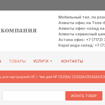
Мобильный тел. по ро
Алматы офис на Толе-би:
Алматы офис-склад на Р
Алматы сервисный цен
Астана офис: +7 (7172) 3
Караганда склад: +7 (7
А
ТОВАРЫ
УСЛУГИ
КОНТАКТЫ
ы для картриджей HP
Чип для HP CE312A/ CC532A/CE542A/CE32