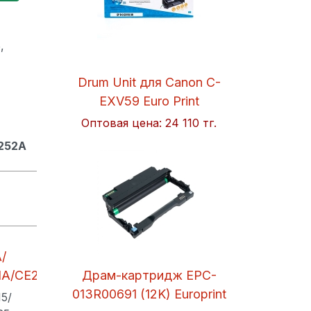
,
Drum Unit для Canon C-
EXV59 Euro Print
Оптовая цена:
24 110 тг.
252A
/
1A/CE251A
Драм-картридж EPC-
013R00691 (12K) Europrint
5/