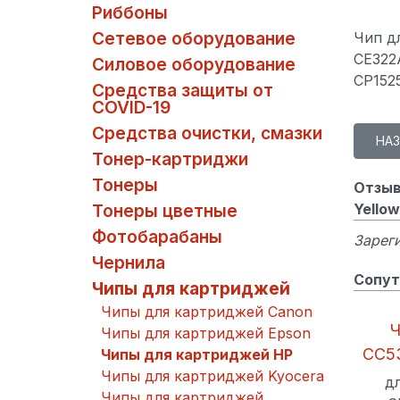
Риббоны
Сетевое оборудование
Чип д
CE322A
Силовое оборудование
CP152
Средства защиты от
COVID-19
Средства очистки, смазки
Тонер-картриджи
Тонеры
Отзыв
Yellow
Тонеры цветные
Фотобарабаны
Зареги
Чернила
Сопут
Чипы для картриджей
Чипы для картриджей Canon
Ч
Чипы для картриджей Epson
CC5
Чипы для картриджей HP
Чипы для картриджей Kyocera
д
Чипы для картриджей