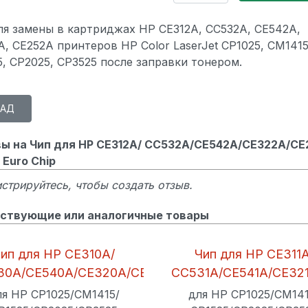
ля замены в картриджах HP CE312A, CC532A, CE542A,
, CE252A принтеров HP Color LaserJet CP1025, CM1415
5, CP2025, CP3525 после заправки тонером.
ы на Чип для HP CE312A/ CC532A/CE542A/CE322A/CE
 Euro Chip
стрируйтесь, чтобы создать отзыв.
ствующие или аналогичные товары
ип для HP CE310A/
Чип для HP CE311A
30A/CE540A/CE320A/CE250A
CC531A/CE541A/CE32
Black Euro Chip
Cyan Euro Chip
ля HP CP1025/CM1415/
для HP CP1025/CM141