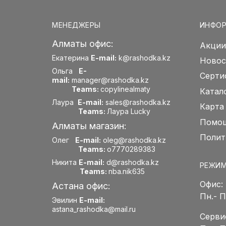
МЕНЕДЖЕРЫ
ИНФО
Алматы офис:
Акции
Екатерина
E-mail:
k@rashodka.kz
Новос
Ольга
E-
Серти
mail:
manager@rashodka.kz
Teams:
copylinealmaty
Катал
Лаура
E-mail:
sales@rashodka.kz
Карта
Teams:
Лаура Lucky
Помощ
Алматы магазин:
Полит
Олег
E-mail:
oleg@rashodka.kz
Teams:
o7770289383
Никита
E-mail:
d@rashodka.kz
РЕЖИМ
Teams:
nba.nik635
Офис:
Астана офис:
Пн.- 
Эвилин
E-mail:
astana_rashodka@mail.ru
Серви