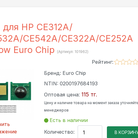
 для HP CE312A/
532A/CE542A/CE322A/CE252A
low Euro Chip
(Артикул:
101962
)
Рейтинг:
Бренд:
Euro Chip
NTIN:
0200197684193
115 тг.
Оптовая цена:
Цену и наличие товара на момент заказа уточняйте
менеджеров
Есть в наличии
чить
ажение
Количество: