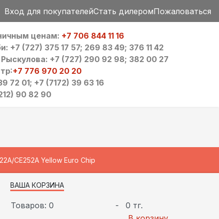
Вход для покупателей
Стать дилером
Пожаловаться
зничным ценам:
+7 706 844 11 16
 +7 (727) 375 17 57; 269 83 49; 376 11 42
ыскулова: +7 (727) 290 92 98; 382 00 27
тр:
+7 776 970 20 20
9 72 01; +7 (7172) 39 63 16
212) 90 82 90
2A/CE252A Yellow Euro Chip
ВАША КОРЗИНА
Товаров: 0
-
0 тг.
В корзину