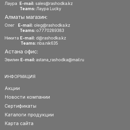
Лаура
E-mail:
sales@rashodka.kz
Teams:
Лаура Lucky
Алматы магазин:
Олег
E-mail:
oleg@rashodka.kz
Teams:
o7770289383
Никита
E-mail:
d@rashodka.kz
Teams:
nba.nik635
Астана офис:
Эвилин
E-mail:
astana_rashodka@mail.ru
ИНФОРМАЦИЯ
Акции
Новости компании
Сертификаты
Каталоги продукции
Карта сайта