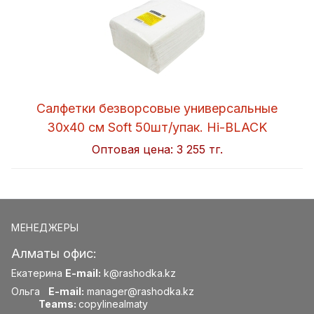
Салфетки безворсовые универсальные
30x40 см Soft 50шт/упак. Hi-BLACK
Оптовая цена:
3 255 тг.
МЕНЕДЖЕРЫ
Алматы офис:
Екатерина
E-mail:
k@rashodka.kz
Ольга
E-mail:
manager@rashodka.kz
Teams:
copylinealmaty