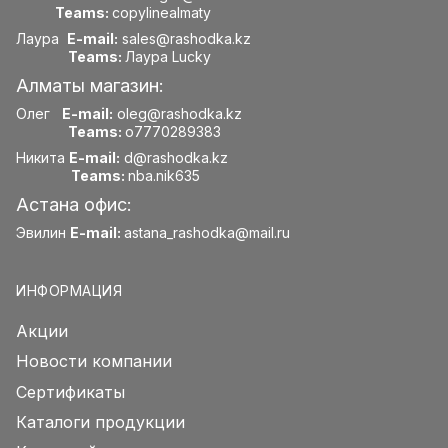
Teams:
copylinealmaty
Лаура
E-mail:
sales@rashodka.kz
Teams:
Лаура Lucky
Алматы магазин:
Олег
E-mail:
oleg@rashodka.kz
Teams:
o7770289383
Никита
E-mail:
d@rashodka.kz
Teams:
nba.nik635
Астана офис:
Эвилин
E-mail:
astana_rashodka@mail.ru
ИНФОРМАЦИЯ
Акции
Новости компании
Сертификаты
Каталоги продукции