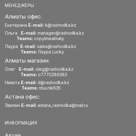
МЕНЕДЖЕРЫ
Алматы офис:
Екатерина
E-mail:
k@rashodka.kz
Ольга
E-mail:
manager@rashodka.kz
Teams:
copylinealmaty
Лаура
E-mail:
sales@rashodka.kz
Teams:
Лаура Lucky
Алматы магазин:
Олег
E-mail:
oleg@rashodka.kz
Teams:
o7770289383
Никита
E-mail:
d@rashodka.kz
Teams:
nba.nik635
Астана офис:
Эвилин
E-mail:
astana_rashodka@mail.ru
ИНФОРМАЦИЯ
Акции