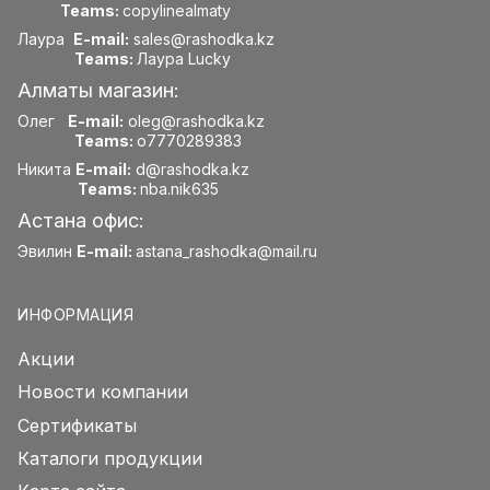
Teams:
copylinealmaty
Лаура
E-mail:
sales@rashodka.kz
Teams:
Лаура Lucky
Алматы магазин:
Олег
E-mail:
oleg@rashodka.kz
Teams:
o7770289383
Никита
E-mail:
d@rashodka.kz
Teams:
nba.nik635
Астана офис:
Эвилин
E-mail:
astana_rashodka@mail.ru
ИНФОРМАЦИЯ
Акции
Новости компании
Сертификаты
Каталоги продукции