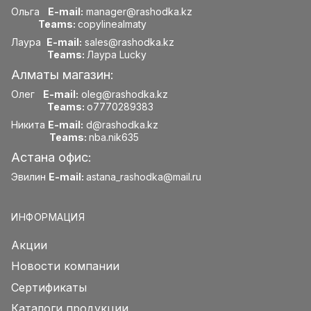
Ольга
E-mail:
manager@rashodka.kz
Teams:
copylinealmaty
Лаура
E-mail:
sales@rashodka.kz
Teams:
Лаура Lucky
Алматы магазин:
Олег
E-mail:
oleg@rashodka.kz
Teams:
o7770289383
Никита
E-mail:
d@rashodka.kz
Teams:
nba.nik635
Астана офис:
Эвилин
E-mail:
astana_rashodka@mail.ru
ИНФОРМАЦИЯ
Акции
Новости компании
Сертификаты
Каталоги продукции