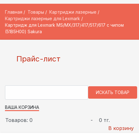
Главная
Товары
Картриджи лазерные
Картриджи лазерные для Lexmark
Картридж для Lexmark MS/MX/317/417/517/617 с чипом
(51B5H00) Sakura
Прайс-лист
ВАША КОРЗИНА
Товаров: 0
-
0 тг.
В корзину