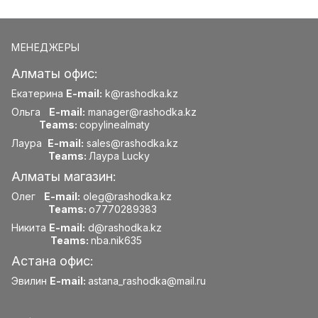
МЕНЕДЖЕРЫ
Алматы офис:
Екатерина
E-mail:
k@rashodka.kz
Ольга
E-mail:
manager@rashodka.kz
Teams:
copylinealmaty
Лаура
E-mail:
sales@rashodka.kz
Teams:
Лаура Lucky
Алматы магазин:
Олег
E-mail:
oleg@rashodka.kz
Teams:
o7770289383
Никита
E-mail:
d@rashodka.kz
Teams:
nba.nik635
Астана офис:
Эвилин
E-mail:
astana_rashodka@mail.ru