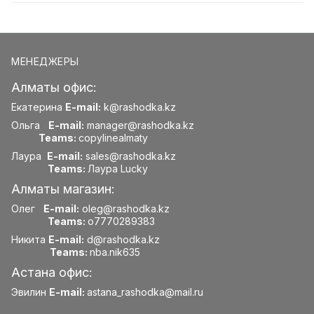
МЕНЕДЖЕРЫ
Алматы офис:
Екатерина
E-mail:
k@rashodka.kz
Ольга
E-mail:
manager@rashodka.kz
Teams:
copylinealmaty
Лаура
E-mail:
sales@rashodka.kz
Teams:
Лаура Lucky
Алматы магазин:
Олег
E-mail:
oleg@rashodka.kz
Teams:
o7770289383
Никита
E-mail:
d@rashodka.kz
Teams:
nba.nik635
Астана офис:
Эвилин
E-mail:
astana_rashodka@mail.ru