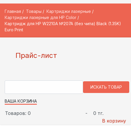
Главная
Товары
Картриджи лазерные
Картриджи лазерные для HP Color
Картридж для HP W2210A №207A (без чипа) Black (1.35K)
Euro Print
Прайс-лист
ВАША КОРЗИНА
Товаров: 0
-
0 тг.
В корзину