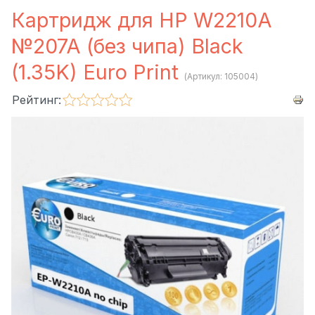
Картридж для HP W2210A
№207A (без чипа) Black
(1.35K) Euro Print
(Артикул:
105004
)
Рейтинг: