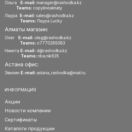
Ольга
E-mail:
manager@rashodka.kz
Teams:
copylinealmaty
Лаура
E-mail:
sales@rashodka.kz
Teams:
Лаура Lucky
Алматы магазин:
Олег
E-mail:
oleg@rashodka.kz
Teams:
o7770289383
Никита
E-mail:
d@rashodka.kz
Teams:
nba.nik635
Астана офис:
Эвилин
E-mail:
astana_rashodka@mail.ru
ИНФОРМАЦИЯ
Акции
Новости компании
Сертификаты
Каталоги продукции