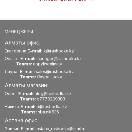
МЕНЕДЖЕРЫ
Алматы офис:
Екатерина
E-mail:
k@rashodka.kz
Ольга
E-mail:
manager@rashodka.kz
Teams:
copylinealmaty
Лаура
E-mail:
sales@rashodka.kz
Teams:
Лаура Lucky
Алматы магазин:
Олег
E-mail:
oleg@rashodka.kz
Teams:
o7770289383
Никита
E-mail:
d@rashodka.kz
Teams:
nba.nik635
Астана офис:
Эвилин
E-mail:
astana_rashodka@mail.ru