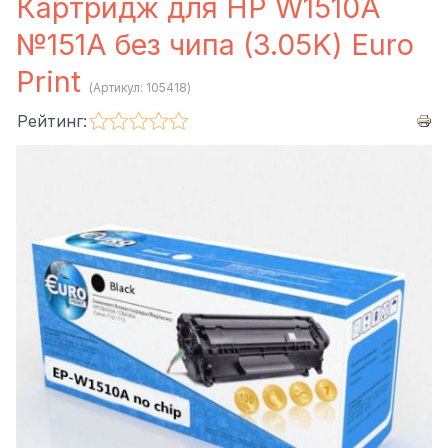
Картридж для HP W1510A
№151A без чипа (3.05K) Euro
Print
(Артикул:
105418
)
Рейтинг: