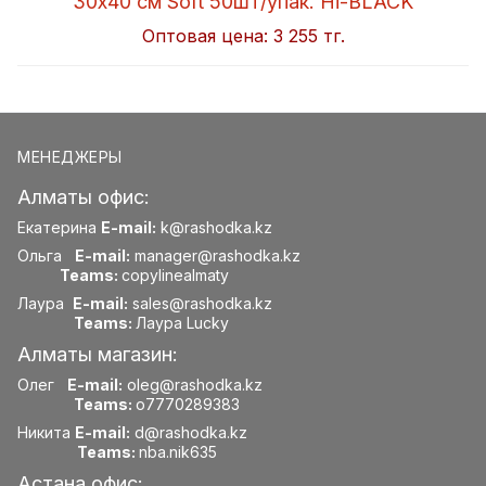
30x40 см Soft 50шт/упак. Hi-BLACK
Оптовая цена:
3 255 тг.
МЕНЕДЖЕРЫ
Алматы офис:
Екатерина
E-mail:
k@rashodka.kz
Ольга
E-mail:
manager@rashodka.kz
Teams:
copylinealmaty
Лаура
E-mail:
sales@rashodka.kz
Teams:
Лаура Lucky
Алматы магазин:
Олег
E-mail:
oleg@rashodka.kz
Teams:
o7770289383
Никита
E-mail:
d@rashodka.kz
Teams:
nba.nik635
Астана офис: