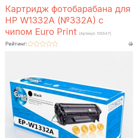
Картридж фотобарабана для
HP W1332A (№332A) с
чипом Euro Print
(Артикул:
105547
)
Рейтинг: