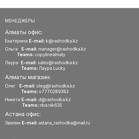
МЕНЕДЖЕРЫ
Алматы офис:
Екатерина
E-mail:
k@rashodka.kz
Ольга
E-mail:
manager@rashodka.kz
Teams:
copylinealmaty
Лаура
E-mail:
sales@rashodka.kz
Teams:
Лаура Lucky
Алматы магазин:
Олег
E-mail:
oleg@rashodka.kz
Teams:
o7770289383
Никита
E-mail:
d@rashodka.kz
Teams:
nba.nik635
Астана офис:
Эвилин
E-mail:
astana_rashodka@mail.ru