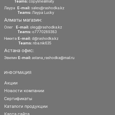
Teams:
copylinealmaty
Лаура
E-mail:
sales@rashodka.kz
Teams:
Лаура Lucky
Алматы магазин:
Олег
E-mail:
oleg@rashodka.kz
Teams:
o7770289383
Никита
E-mail:
d@rashodka.kz
Teams:
nba.nik635
Астана офис:
Эвилин
E-mail:
astana_rashodka@mail.ru
ИНФОРМАЦИЯ
Акции
Новости компании
Сертификаты
Каталоги продукции
Карта сайта