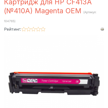
Картридж для HP CF413A
(№410A) Magenta OEM
(Артикул:
104765
)
Рейтинг: