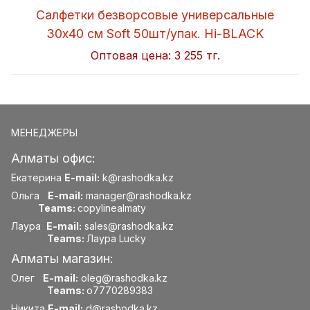
Салфетки безворсовые универсальные
30x40 см Soft 50шт/упак. Hi-BLACK
Оптовая цена:
3 255 тг.
МЕНЕДЖЕРЫ
Алматы офис:
Екатерина
E-mail:
k@rashodka.kz
Ольга
E-mail:
manager@rashodka.kz
Teams:
copylinealmaty
Лаура
E-mail:
sales@rashodka.kz
Teams:
Лаура Lucky
Алматы магазин:
Олег
E-mail:
oleg@rashodka.kz
Teams:
o7770289383
Никита
E-mail:
d@rashodka.kz