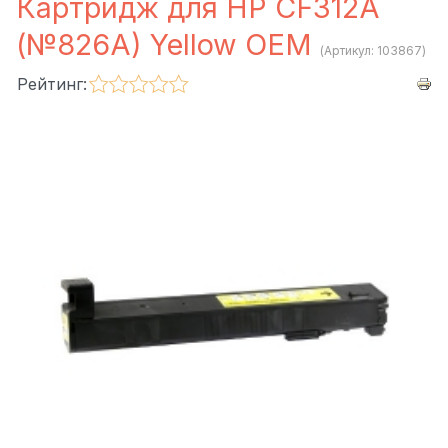
Картридж для HP CF312A
(№826A) Yellow OEM
(Артикул:
103867
)
Рейтинг: