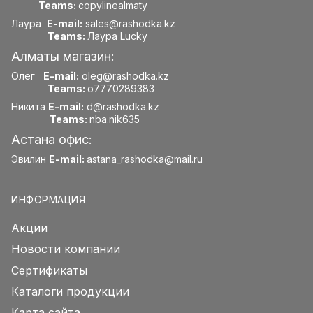
Teams:
copylinealmaty
Лаура
E-mail:
sales@rashodka.kz
Teams:
Лаура Lucky
Алматы магазин:
Олег
E-mail:
oleg@rashodka.kz
Teams:
o7770289383
Никита
E-mail:
d@rashodka.kz
Teams:
nba.nik635
Астана офис:
Эвилин
E-mail:
astana_rashodka@mail.ru
ИНФОРМАЦИЯ
Акции
Новости компании
Сертификаты
Каталоги продукции
Карта сайта