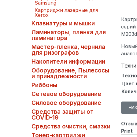
Samsung
Картриджи лазерные для
Xerox
Картр
Клавиатуры и мышки
серий 
Ламинаторы, пленка для
M203d
ламинатора
Новый
Мастер-пленка, чернила
для ризографов
анало
Накопители информации
Техни
Оборудование, Пылесосы
Техно
и принадлежности
Цвет 
Риббоны
Колич
Сетевое оборудование
Силовое оборудование
Средства защиты от
COVID-19
Отзыв
Средства очистки, смазки
Print
Тонер-картриджи