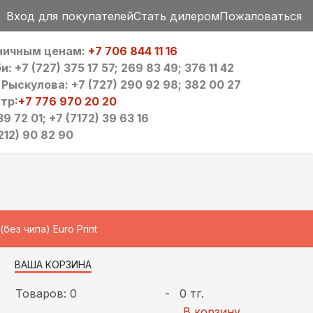
Вход для покупателей
Стать дилером
Пожаловаться
зничным ценам:
+7 706 844 11 16
 +7 (727) 375 17 57; 269 83 49; 376 11 42
ыскулова: +7 (727) 290 92 98; 382 00 27
тр:
+7 776 970 20 20
9 72 01; +7 (7172) 39 63 16
212) 90 82 90
ез чипа) Euro Print
ВАША КОРЗИНА
Товаров: 0
-
0 тг.
В корзину