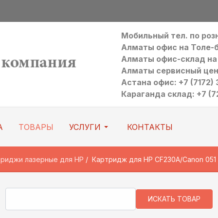
Мобильный тел. по ро
Алматы офис на Толе-би:
Алматы офис-склад на Р
Алматы сервисный цен
Астана офис: +7 (7172) 3
Караганда склад: +7 (7
А
ТОВАРЫ
УСЛУГИ
КОНТАКТЫ
риджи лазерные для HP
Картридж для HP CF230A/Canon 051 (б