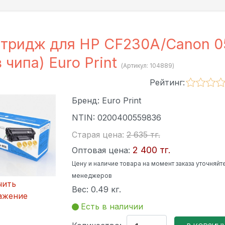
тридж для HP CF230A/Canon 0
з чипа) Euro Print
(Артикул:
104889
)
Рейтинг:
Бренд:
Euro Print
NTIN:
0200400559836
Старая цена:
2 635 тг.
2 400 тг.
Оптовая цена:
Цену и наличие товара на момент заказа уточняйте
менеджеров
чить
Вес:
0.49 кг.
ажение
Есть в наличии