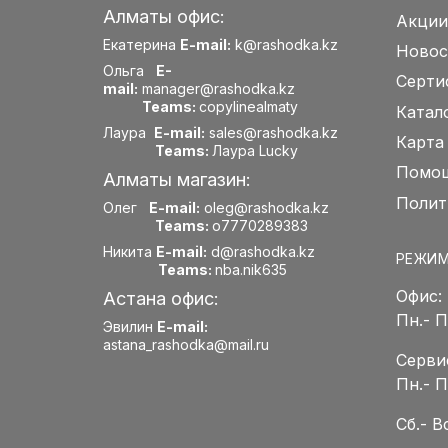
Алматы офис:
Акции
Екатерина
E-mail:
k@rashodka.kz
Новос
Ольга
E-
Серти
mail:
manager@rashodka.kz
Teams:
copylinealmaty
Катал
Лаура
E-mail:
sales@rashodka.kz
Карта
Teams:
Лаура Lucky
Помощ
Алматы магазин:
Полит
Олег
E-mail:
oleg@rashodka.kz
Teams:
o7770289383
Никита
E-mail:
d@rashodka.kz
РЕЖИМ
Teams:
nba.nik635
Офис:
Астана офис:
Пн.- 
Эвилин
E-mail:
astana_rashodka@mail.ru
Серви
Пн.- 
Сб.- 