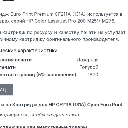
дж Euro Print Premium CF211A (131A) используется в
рах серий HP Color LaserJet Pro 200 M251/ M276.
 картридж по ресурсу и качеству печати не уступает
гичному картриджу оригинального производителя.
ческие характеристики:
логия печати
Лазерная
печати
Голубой
ество страниц (5% заполнение)
1800
ы на Картридж для HP CF211A (131A) Cyan Euro Print
стрируйтесь, чтобы создать отзыв.
ствующие или аналогичные товары