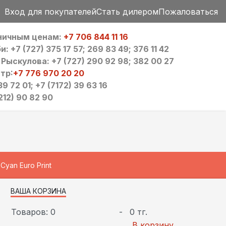
Вход для покупателей
Стать дилером
Пожаловаться
зничным ценам:
+7 706 844 11 16
 +7 (727) 375 17 57; 269 83 49; 376 11 42
ыскулова: +7 (727) 290 92 98; 382 00 27
тр:
+7 776 970 20 20
9 72 01; +7 (7172) 39 63 16
212) 90 82 90
Cyan Euro Print
ВАША КОРЗИНА
Товаров: 0
-
0 тг.
В корзину