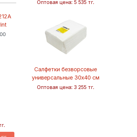
Оптовая цена:
5 535 тг.
212A
int
200
Салфетки безворсовые
универсальные 30x40 см
Soft 50шт/упак. Hi-BLACK
Оптовая цена:
3 255 тг.
тг.