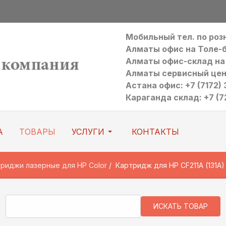
Мобильный тел. по ро
Алматы офис на Толе-би:
Алматы офис-склад на Р
Алматы сервисный цен
Астана офис: +7 (7172) 3
Караганда склад: +7 (7
А
ТОВАРЫ
УСЛУГИ
КОНТАКТЫ
риджи лазерные для HP Color
Картридж для HP CF211A (131A) 