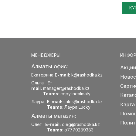
КУ
МЕНЕДЖЕРЫ
ИНФО
Алматы офис:
Акции
Екатерина
E-mail:
k@rashodka.kz
Новос
Ольга
E-
Серти
mail:
manager@rashodka.kz
Teams:
copylinealmaty
Катал
Лаура
E-mail:
sales@rashodka.kz
Карта
Teams:
Лаура Lucky
Помощ
Алматы магазин:
Полит
Олег
E-mail:
oleg@rashodka.kz
Teams:
o7770289383