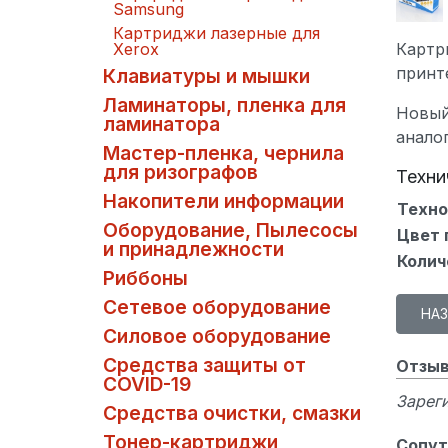
Samsung
Картриджи лазерные для
Картри
Xerox
принте
Клавиатуры и мышки
Ламинаторы, пленка для
Новый
ламинатора
анало
Мастер-пленка, чернила
для ризографов
Техни
Накопители информации
Техно
Оборудование, Пылесосы
Цвет 
и принадлежности
Колич
Риббоны
Сетевое оборудование
Силовое оборудование
Средства защиты от
Отзыв
COVID-19
Зареги
Средства очистки, смазки
Тонер-картриджи
Сопут