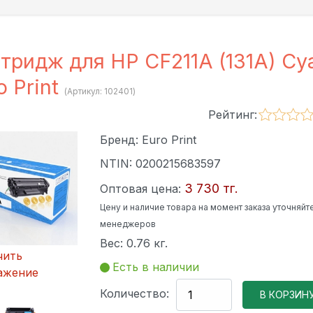
тридж для HP CF211A (131A) Cy
o Print
(Артикул:
102401
)
Рейтинг:
Бренд:
Euro Print
NTIN:
0200215683597
3 730 тг.
Оптовая цена:
Цену и наличие товара на момент заказа уточняйте
менеджеров
Вес:
0.76 кг.
чить
Есть в наличии
ажение
Количество: