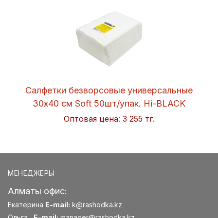
Салфетки безворсовые универсальные
30x40 см Soft 50шт/упак. Hi-BLACK
Оптовая цена:
3 255 тг.
МЕНЕДЖЕРЫ
Алматы офис:
Екатерина
E-mail:
k@rashodka.kz
Ольга
E-mail:
manager@rashodka.kz