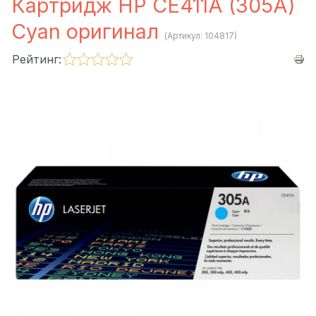
Картридж HP CE411A (305A)
Cyan оригинал
(Артикул:
104817
)
Рейтинг: