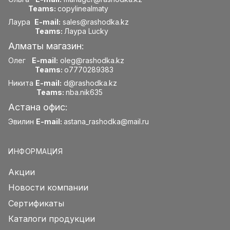
Teams:
copylinealmaty
Лаура
E-mail:
sales@rashodka.kz
Teams:
Лаура Lucky
Алматы магазин:
Олег
E-mail:
oleg@rashodka.kz
Teams:
o7770289383
Никита
E-mail:
d@rashodka.kz
Teams:
nba.nik635
Астана офис:
Эвилин
E-mail:
astana_rashodka@mail.ru
ИНФОРМАЦИЯ
Акции
Новости компании
Сертификаты
Каталоги продукции