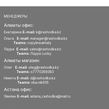
МЕНЕДЖЕРЫ
Алматы офис:
Екатерина
E-mail:
k@rashodka.kz
Ольга
E-mail:
manager@rashodka.kz
Teams:
copylinealmaty
Лаура
E-mail:
sales@rashodka.kz
Teams:
Лаура Lucky
Алматы магазин:
Олег
E-mail:
oleg@rashodka.kz
Teams:
o7770289383
Никита
E-mail:
d@rashodka.kz
Teams:
nba.nik635
Астана офис:
Эвилин
E-mail:
astana_rashodka@mail.ru