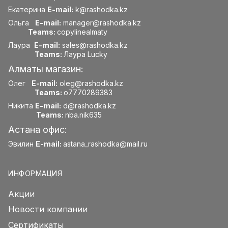
Екатерина
E-mail:
k@rashodka.kz
Ольга
E-mail:
manager@rashodka.kz
Teams:
copylinealmaty
Лаура
E-mail:
sales@rashodka.kz
Teams:
Лаура Lucky
Алматы магазин:
Олег
E-mail:
oleg@rashodka.kz
Teams:
o7770289383
Никита
E-mail:
d@rashodka.kz
Teams:
nba.nik635
Астана офис:
Эвилин
E-mail:
astana_rashodka@mail.ru
ИНФОРМАЦИЯ
Акции
Новости компании
Сертификаты