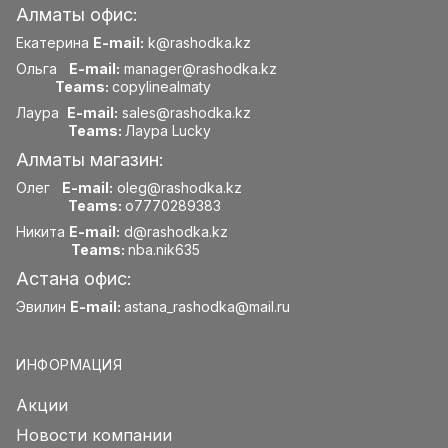
Алматы офис:
Екатерина
E-mail:
k@rashodka.kz
Ольга
E-mail:
manager@rashodka.kz
Teams:
copylinealmaty
Лаура
E-mail:
sales@rashodka.kz
Teams:
Лаура Lucky
Алматы магазин:
Олег
E-mail:
oleg@rashodka.kz
Teams:
o7770289383
Никита
E-mail:
d@rashodka.kz
Teams:
nba.nik635
Астана офис:
Эвилин
E-mail:
astana_rashodka@mail.ru
ИНФОРМАЦИЯ
Акции
Новости компании