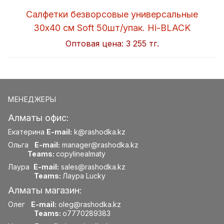
Салфетки безворсовые универсальные
30x40 см Soft 50шт/упак. Hi-BLACK
Оптовая цена:
3 255 тг.
МЕНЕДЖЕРЫ
Алматы офис:
Екатерина
E-mail:
k@rashodka.kz
Ольга
E-mail:
manager@rashodka.kz
Teams:
copylinealmaty
Лаура
E-mail:
sales@rashodka.kz
Teams:
Лаура Lucky
Алматы магазин:
Олег
E-mail:
oleg@rashodka.kz
Teams:
o7770289383