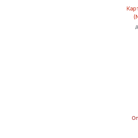
Кар
(
д
Оп