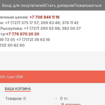
Вход для покупателей
Стать дилером
Пожаловаться
зничным ценам:
+7 706 844 11 16
 +7 (727) 375 17 57; 269 83 49; 376 11 42
ыскулова: +7 (727) 290 92 98; 382 00 27
тр:
+7 776 970 20 20
9 72 01; +7 (7172) 39 63 16
212) 90 82 90
0A) Cyan OEM
ВАША КОРЗИНА
Товаров: 0
-
0 тг.
В корзину