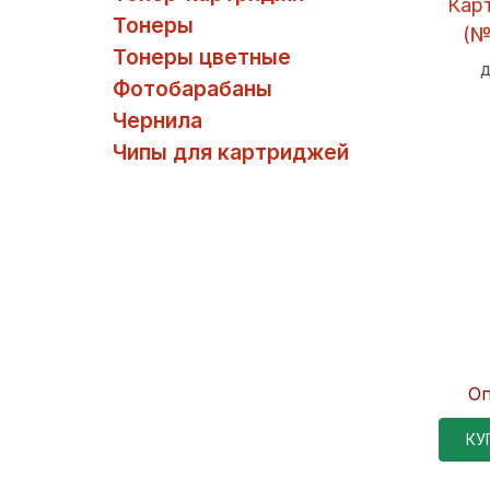
Кар
Тонеры
(№
Тонеры цветные
д
Фотобарабаны
Чернила
Чипы для картриджей
Оп
КУ