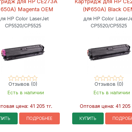
тридж для HP CE273A
Картридж для HP CE
650A) Magenta OEM
(№650A) Black O
ля HP Color LaserJet
для HP Color LaserJ
CP5520/CP5525
CP5520/CP5525
Отзывов (0)
Отзывов (0)
Есть в наличии
Есть в наличии
товая цена:
41 205 тг.
Оптовая цена:
41 205 
ПИТЬ
ПОДРОБНЕЕ
КУПИТЬ
ПОДРОБ