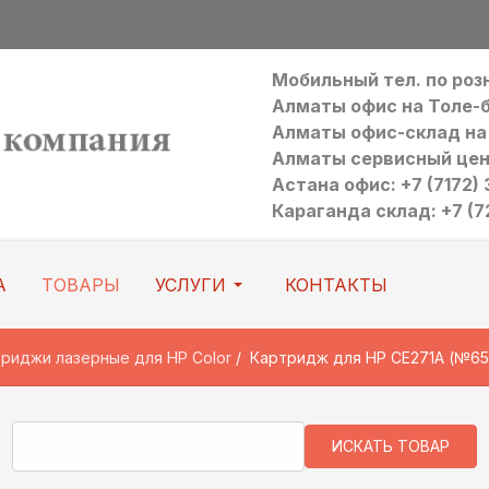
Мобильный тел. по ро
Алматы офис на Толе-би:
Алматы офис-склад на Р
Алматы сервисный цен
Астана офис: +7 (7172) 3
Караганда склад: +7 (7
А
ТОВАРЫ
УСЛУГИ
КОНТАКТЫ
риджи лазерные для HP Color
Картридж для HP CE271A (№65