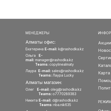
МЕНЕДЖЕРЫ
ИНФО
Алматы офис:
Акции
Екатерина
E-mail:
k@rashodka.kz
Новос
Ольга
E-
Серти
mail:
manager@rashodka.kz
Teams:
copylinealmaty
Катал
Лаура
E-mail:
sales@rashodka.kz
Карта
Teams:
Лаура Lucky
Помощ
Алматы магазин:
Полит
Олег
E-mail:
oleg@rashodka.kz
Teams:
o7770289383
Никита
E-mail:
d@rashodka.kz
РЕЖИМ
Teams:
nba.nik635