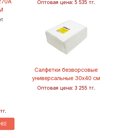
270A
Оптовая цена:
5 535 тг.
EM
et
Салфетки безворсовые
универсальные 30x40 см
Soft 50шт/упак. Hi-BLACK
Оптовая цена:
3 255 тг.
тг.
НЕЕ