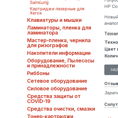
Samsung
HP Col
Картриджи лазерные для
Xerox
Новый
Клавиатуры и мышки
анало
Ламинаторы, пленка для
ламинатора
Техни
Мастер-пленка, чернила
Техно
для ризографов
Цвет 
Накопители информации
Колич
Оборудование, Пылесосы
и принадлежности
Риббоны
Сетевое оборудование
Отзыв
Силовое оборудование
Зареги
Средства защиты от
COVID-19
Сопут
Средства очистки, смазки
Тонер-картриджи