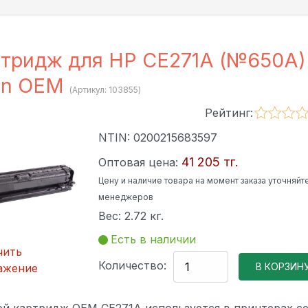
тридж для HP CE271A (№650A)
an OEM
(Артикул:
103855
)
Рейтинг:
NTIN:
0200215683597
41 205 тг.
Оптовая цена:
Цену и наличие товара на момент заказа уточняйте
менеджеров
Вес:
2.72 кг.
Есть в наличии
чить
Количество:
ажение
ой картридж OEM CE271A используется в принтерах с