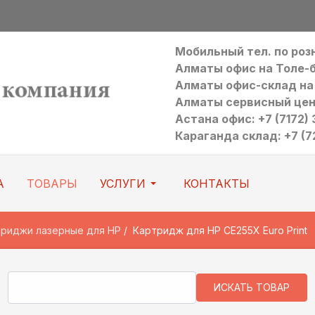
Мобильный тел. по ро
Алматы офис на Толе-би:
Алматы офис-склад на Р
Алматы сервисный цен
Астана офис: +7 (7172) 3
Караганда склад: +7 (7
А
ТОВАРЫ
УСЛУГИ
КОНТАКТЫ
риджи лазерные для HP
Картридж для HP CE255X Euro Print