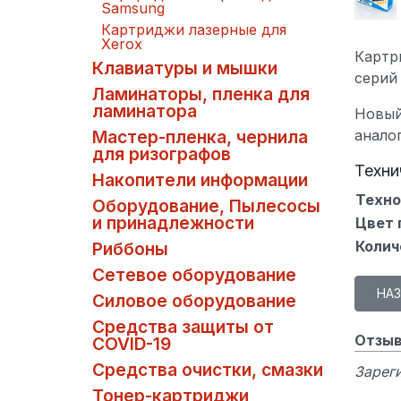
Samsung
Картриджи лазерные для
Xerox
Картри
Клавиатуры и мышки
серий 
Ламинаторы, пленка для
ламинатора
Новый
анало
Мастер-пленка, чернила
для ризографов
Техни
Накопители информации
Техно
Оборудование, Пылесосы
и принадлежности
Цвет 
Колич
Риббоны
Сетевое оборудование
Силовое оборудование
Средства защиты от
Отзыв
COVID-19
Средства очистки, смазки
Зареги
Тонер-картриджи