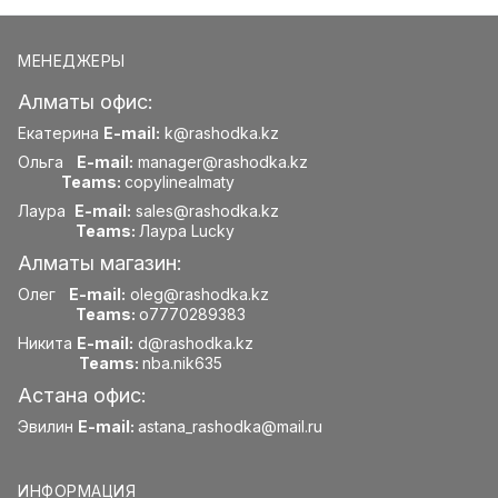
МЕНЕДЖЕРЫ
Алматы офис:
Екатерина
E-mail:
k@rashodka.kz
Ольга
E-mail:
manager@rashodka.kz
Teams:
copylinealmaty
Лаура
E-mail:
sales@rashodka.kz
Teams:
Лаура Lucky
Алматы магазин:
Олег
E-mail:
oleg@rashodka.kz
Teams:
o7770289383
Никита
E-mail:
d@rashodka.kz
Teams:
nba.nik635
Астана офис:
Эвилин
E-mail:
astana_rashodka@mail.ru
ИНФОРМАЦИЯ