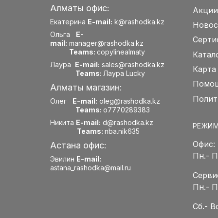
Алматы офис:
Акции
Екатерина
E-mail:
k@rashodka.kz
Новос
Ольга
E-
Серти
mail:
manager@rashodka.kz
Teams:
copylinealmaty
Катал
Лаура
E-mail:
sales@rashodka.kz
Карта
Teams:
Лаура Lucky
Помощ
Алматы магазин:
Полит
Олег
E-mail:
oleg@rashodka.kz
Teams:
o7770289383
Никита
E-mail:
d@rashodka.kz
РЕЖИМ
Teams:
nba.nik635
Офис:
Астана офис:
Пн.- 
Эвилин
E-mail:
astana_rashodka@mail.ru
Серви
Пн.- 
Сб.- 