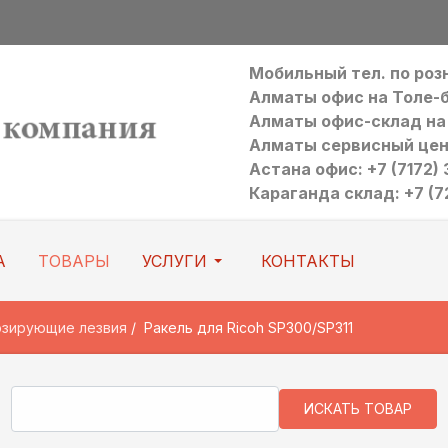
Мобильный тел. по ро
Алматы офис на Толе-би:
Алматы офис-склад на Р
Алматы сервисный цен
Астана офис: +7 (7172) 3
Караганда склад: +7 (7
А
ТОВАРЫ
УСЛУГИ
КОНТАКТЫ
озирующие лезвия
Ракель для Ricoh SP300/SP311