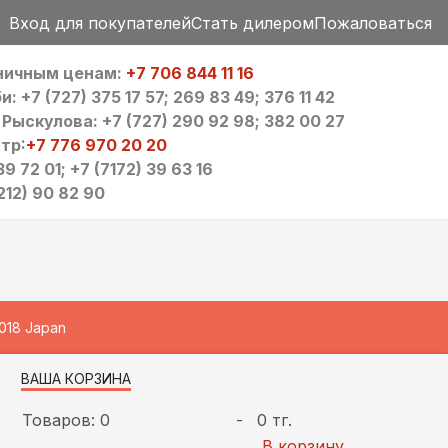
Вход для покупателей
Стать дилером
Пожаловаться
зничным ценам:
+7 706 844 11 16
 +7 (727) 375 17 57; 269 83 49; 376 11 42
ыскулова: +7 (727) 290 92 98; 382 00 27
тр:
+7 776 970 20 20
9 72 01; +7 (7172) 39 63 16
212) 90 82 90
018 Japan
ВАША КОРЗИНА
Товаров: 0
-
0 тг.
В корзину