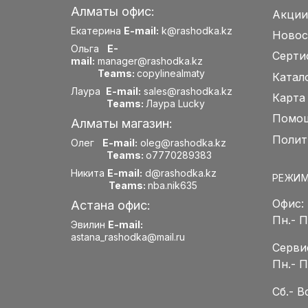
Алматы офис:
Акции
Екатерина
E-mail:
k@rashodka.kz
Новос
Ольга
E-
Серти
mail:
manager@rashodka.kz
Teams:
copylinealmaty
Катал
Лаура
E-mail:
sales@rashodka.kz
Карта
Teams:
Лаура Lucky
Помощ
Алматы магазин:
Полит
Олег
E-mail:
oleg@rashodka.kz
Teams:
o7770289383
Никита
E-mail:
d@rashodka.kz
РЕЖИМ
Teams:
nba.nik635
Офис:
Астана офис:
Пн.- 
Эвилин
E-mail:
astana_rashodka@mail.ru
Серви
Пн.- 
Сб.- 