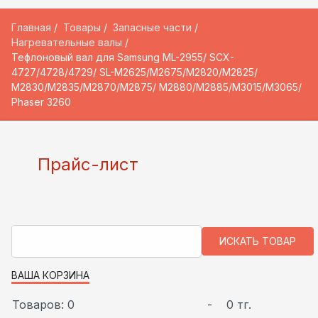
Главная
Товары
Запасные части
Нагревательные валы
Тефлоновый вал для Samsung ML-2955/ SCX-
4727/4728/4729/ SL-M2625/M2675/M2820/M2825/
M2830/M2835/M2870/M2875/ M2880/M2885/M3015/M3065/
Phaser 3260
Прайс-лист
ВАША КОРЗИНА
Товаров: 0
-
0 тг.