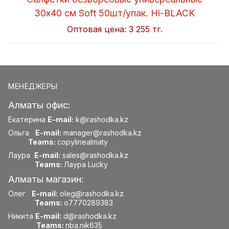
30x40 см Soft 50шт/упак. Hi-BLACK
Оптовая цена:
3 255 тг.
МЕНЕДЖЕРЫ
Алматы офис:
Екатерина
E-mail:
k@rashodka.kz
Ольга
E-mail:
manager@rashodka.kz
Teams:
copylinealmaty
Лаура
E-mail:
sales@rashodka.kz
Teams:
Лаура Lucky
Алматы магазин:
Олег
E-mail:
oleg@rashodka.kz
Teams:
o7770289383
Никита
E-mail:
d@rashodka.kz
Teams:
nba.nik635