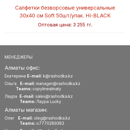
Салфетки безворсовые универсальные
30x40 см Soft 50шт/упак. Hi-BLACK
Оптовая цена:
3 255 тг.
МЕНЕДЖЕРЫ
Алматы офис:
Екатерина
E-mail:
k@rashodka.kz
Ольга
E-mail:
manager@rashodka.kz
Teams:
copylinealmaty
Лаура
E-mail:
sales@rashodka.kz
Teams:
Лаура Lucky
Алматы магазин:
Олег
E-mail:
oleg@rashodka.kz
Teams:
o7770289383