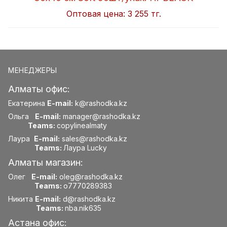
Оптовая цена:
3 255 тг.
МЕНЕДЖЕРЫ
Алматы офис:
Екатерина
E-mail:
k@rashodka.kz
Ольга
E-mail:
manager@rashodka.kz
Teams:
copylinealmaty
Лаура
E-mail:
sales@rashodka.kz
Teams:
Лаура Lucky
Алматы магазин:
Олег
E-mail:
oleg@rashodka.kz
Teams:
o7770289383
Никита
E-mail:
d@rashodka.kz
Teams:
nba.nik635
Астана офис: