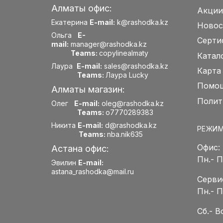
Алматы офис:
Акции
Екатерина
E-mail:
k@rashodka.kz
Новос
Ольга
E-
Серти
mail:
manager@rashodka.kz
Teams:
copylinealmaty
Катал
Лаура
E-mail:
sales@rashodka.kz
Карта
Teams:
Лаура Lucky
Помощ
Алматы магазин:
Полит
Олег
E-mail:
oleg@rashodka.kz
Teams:
o7770289383
Никита
E-mail:
d@rashodka.kz
РЕЖИМ
Teams:
nba.nik635
Офис:
Астана офис:
Пн.- 
Эвилин
E-mail:
astana_rashodka@mail.ru
Серви
Пн.- 
Сб.- 