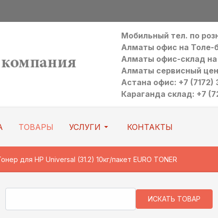
Мобильный тел. по ро
Алматы офис на Толе-би:
Алматы офис-склад на Р
Алматы сервисный цен
Астана офис: +7 (7172) 3
Караганда склад: +7 (7
А
ТОВАРЫ
УСЛУГИ
КОНТАКТЫ
Тонер для HP Universal (31.2) 10кг/пакет EURO TONER