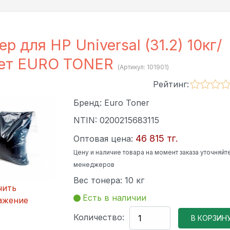
ер для HP Universal (31.2) 10кг/
кет EURO TONER
(Артикул:
101901
)
Рейтинг:
Бренд:
Euro Toner
NTIN:
0200215683115
46 815 тг.
Оптовая цена:
Цену и наличие товара на момент заказа уточняйте
менеджеров
Вес тонера
:
10 кг
чить
Есть в наличии
ажение
Количество: