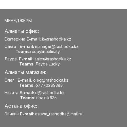
МЕНЕДЖЕРЫ
Алматы офис:
Екатерина
E-mail:
k@rashodka.kz
Ольга
E-mail:
manager@rashodka.kz
Teams:
copylinealmaty
Лаура
E-mail:
sales@rashodka.kz
Teams:
Лаура Lucky
Алматы магазин:
Олег
E-mail:
oleg@rashodka.kz
Teams:
o7770289383
Никита
E-mail:
d@rashodka.kz
Teams:
nba.nik635
Астана офис:
Эвилин
E-mail:
astana_rashodka@mail.ru