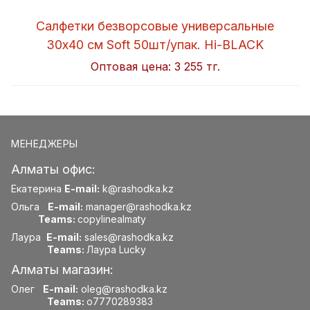
Салфетки безворсовые универсальные
30x40 см Soft 50шт/упак. Hi-BLACK
Оптовая цена:
3 255 тг.
МЕНЕДЖЕРЫ
Алматы офис:
Екатерина
E-mail:
k@rashodka.kz
Ольга
E-mail:
manager@rashodka.kz
Teams:
copylinealmaty
Лаура
E-mail:
sales@rashodka.kz
Teams:
Лаура Lucky
Алматы магазин:
Олег
E-mail:
oleg@rashodka.kz
Teams:
o7770289383