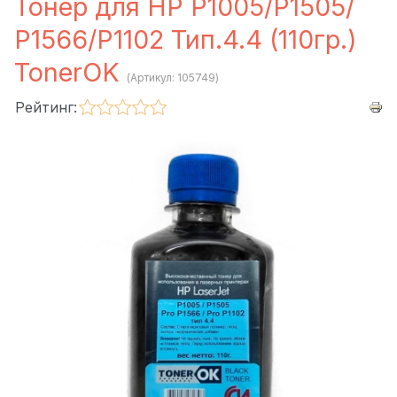
Тонер для HP P1005/P1505/
P1566/P1102 Тип.4.4 (110гр.)
TonerOK
(Артикул:
105749
)
Рейтинг: