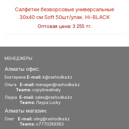
Салфетки безворсовые универсальные
30x40 см Soft 50шт/упак. Hi-BLACK
Оптовая цена:
3 255 тг.
МЕНЕДЖЕРЫ
Алматы офис:
Екатерина
E-mail:
k@rashodka.kz
Ольга
E-mail:
manager@rashodka.kz
Teams:
copylinealmaty
Лаура
E-mail:
sales@rashodka.kz
Teams:
Лаура Lucky
Алматы магазин:
Олег
E-mail:
oleg@rashodka.kz
Teams:
o7770289383