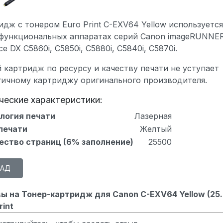
дж с тонером Euro Print C-EXV64 Yellow используется
функциональных аппаратах серий Canon imageRUNNE
e DX C5860i, C5850i, C5880i, C5840i, C5870i.
 картридж по ресурсу и качеству печати не уступает
гичному картриджу оригинального производителя.
ческие характеристики:
логия печати
Лазерная
печати
Желтый
ество страниц (6% заполнение)
25500
ы на Тонер-картридж для Canon C-EXV64 Yellow (25.
rint