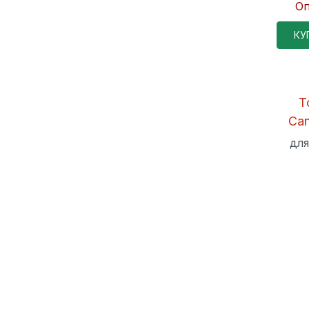
Оп
КУ
Т
Ca
для