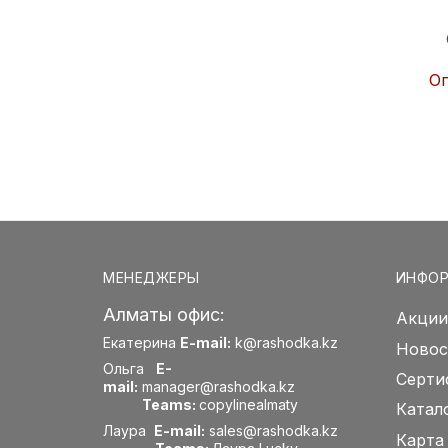
Оп
МЕНЕДЖЕРЫ
ИНФО
Алматы офис:
Акции
Екатерина
E-mail:
k@rashodka.kz
Новос
Ольга
E-
Серти
mail:
manager@rashodka.kz
Teams:
copylinealmaty
Катал
Лаура
E-mail:
sales@rashodka.kz
Карта