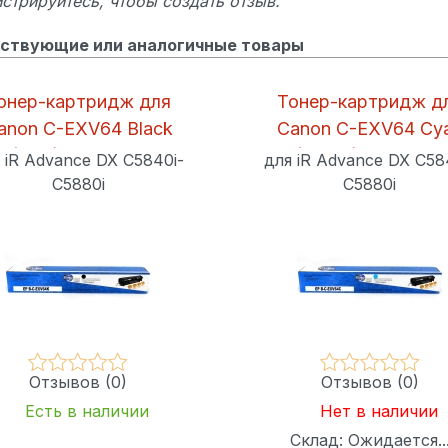
стрируйтесь, чтобы создать отзыв.
ствующие или аналогичные товары
онер-картридж для
Тонер-картридж д
anon C-EXV64 Black
Canon C-EXV64 Cy
(38K) Euro Print
(25.5K) Euro Print
 iR Advance DX C5840i-
для iR Advance DX C58
C5880i
C5880i
Отзывов (0)
Отзывов (0)
Есть в наличии
Нет в наличии
Склад:
Ожидается..