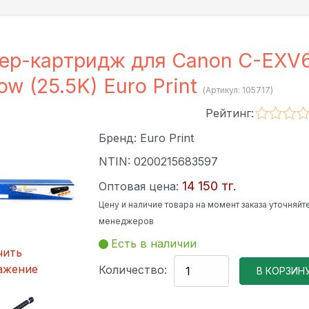
ер-картридж для Canon C-EXV
low (25.5K) Euro Print
(Артикул:
105717
)
Рейтинг:
Бренд:
Euro Print
NTIN:
0200215683597
14 150 тг.
Оптовая цена:
Цену и наличие товара на момент заказа уточняйте
менеджеров
Есть в наличии
чить
ажение
Количество: