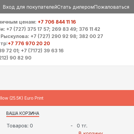
Вход для покупателей
Стать дилером
Пожаловаться
зничным ценам:
+7 706 844 11 16
 +7 (727) 375 17 57; 269 83 49; 376 11 42
ыскулова: +7 (727) 290 92 98; 382 00 27
тр:
+7 776 970 20 20
9 72 01; +7 (7172) 39 63 16
212) 90 82 90
w (25.5K) Euro Print
ВАША КОРЗИНА
Товаров: 0
-
0 тг.
В корзину