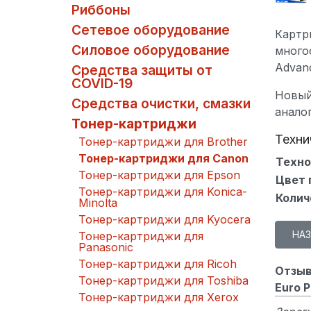
Риббоны
Сетевое оборудование
Картри
Силовое оборудование
много
Advanc
Средства защиты от
COVID-19
Новый
Средства очистки, смазки
анало
Тонер-картриджи
Техни
Тонер-картриджи для Brother
Тонер-картриджи для Canon
Техно
Тонер-картриджи для Epson
Цвет 
Тонер-картриджи для Konica-
Колич
Minolta
Тонер-картриджи для Kyocera
Тонер-картриджи для
Panasonic
Тонер-картриджи для Ricoh
Отзыв
Тонер-картриджи для Toshiba
Euro P
Тонер-картриджи для Xerox