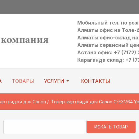
Мобильный тел. по ро
Алматы офис на Толе-би:
Алматы офис-склад на Р
Алматы сервисный цен
Астана офис: +7 (7172) 3
Караганда склад: +7 (7
А
ТОВАРЫ
УСЛУГИ
КОНТАКТЫ
картриджи для Canon
Тонер-картридж для Canon C-EXV64 Yello