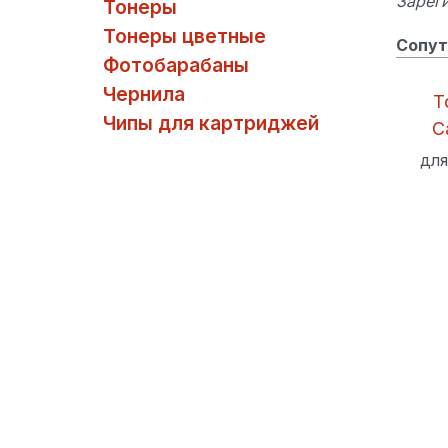
Зареги
Тонеры
Тонеры цветные
Сопут
Фотобарабаны
Чернила
Т
Чипы для картриджей
C
для