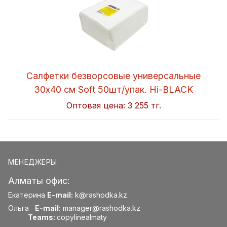
Салфетки безворсовые универсальные
30x40 см Soft 50шт/упак. Hi-BLACK
Оптовая цена:
3 255 тг.
МЕНЕДЖЕРЫ
Алматы офис:
Екатерина
E-mail:
k@rashodka.kz
Ольга
E-mail:
manager@rashodka.kz
Teams:
copylinealmaty