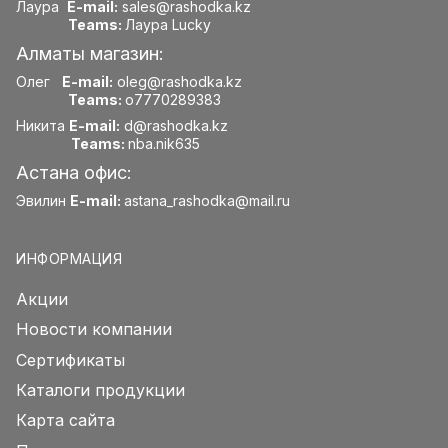
Лаура
E-mail:
sales@rashodka.kz
Teams:
Лаура Lucky
Алматы магазин:
Олег
E-mail:
oleg@rashodka.kz
Teams:
o7770289383
Никита
E-mail:
d@rashodka.kz
Teams:
nba.nik635
Астана офис:
Эвилин
E-mail:
astana_rashodka@mail.ru
ИНФОРМАЦИЯ
Акции
Новости компании
Сертификаты
Каталоги продукции
Карта сайта